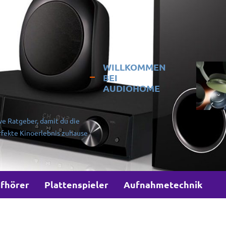
WILLKOMMEN
BEI
AUDIOHOME
ve Ratgeber, damit du die
rfekte Kinoerlebnis zuhause
fhörer
Plattenspieler
Aufnahmetechnik