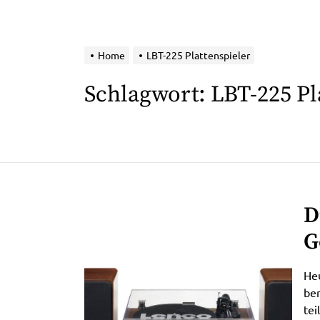
Home
LBT-225 Plattenspieler
Schlagwort:
LBT-225 Pl
D
G
P
Heu
L
ber
tei