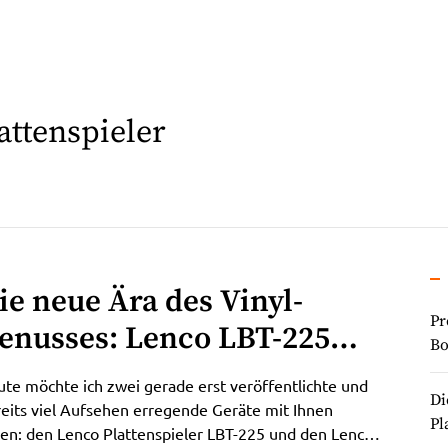
attenspieler
ie neue Ära des Vinyl-
Pr
enusses: Lenco LBT-225
Bo
lattenspieler & LS-600 WA
te möchte ich zwei gerade erst veröffentlichte und
Di
autsprecher mit Bluetooth-
eits viel Aufsehen erregende Geräte mit Ihnen
Pl
len: den Lenco Plattenspieler LBT-225 und den Lenco