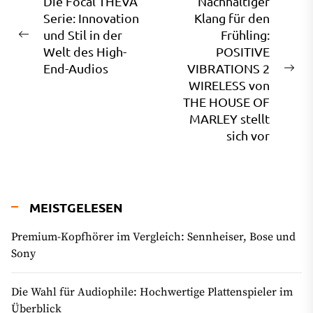
Beitragsnavigation
Die Focal THEVA
Nachhaltiger
Serie: Innovation
Klang für den
und Stil in der
Frühling:
Previous
Welt des High-
POSITIVE
post:
End-Audios
VIBRATIONS 2
Ne
WIRELESS von
pos
THE HOUSE OF
MARLEY stellt
sich vor
MEISTGELESEN
Premium-Kopfhörer im Vergleich: Sennheiser, Bose und
Sony
Die Wahl für Audiophile: Hochwertige Plattenspieler im
Überblick