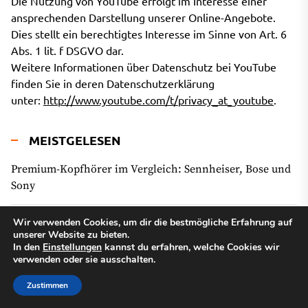
Die Nutzung von YouTube erfolgt im Interesse einer
ansprechenden Darstellung unserer Online-Angebote.
Dies stellt ein berechtigtes Interesse im Sinne von Art. 6
Abs. 1 lit. f DSGVO dar.
Weitere Informationen über Datenschutz bei YouTube
finden Sie in deren Datenschutzerklärung
unter:
http://www.youtube.com/t/privacy_at_youtube
.
MEISTGELESEN
Premium-Kopfhörer im Vergleich: Sennheiser, Bose und
Sony
Wir verwenden Cookies, um dir die bestmögliche Erfahrung auf
Die Wahl für Audiophile: Hochwertige Plattenspieler im
unserer Website zu bieten.
Überblick
In den
Einstellungen
kannst du erfahren, welche Cookies wir
verwenden oder sie ausschalten.
Plattenspieler: Klangvolle Nostalgie und Moderne
Zustimmen