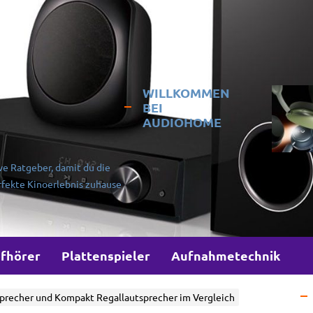
WILLKOMMEN
BEI
AUDIOHOME
ve Ratgeber, damit du die
rfekte Kinoerlebnis zuhause
fhörer
Plattenspieler
Aufnahmetechnik
precher und Kompakt Regallautsprecher im Vergleich