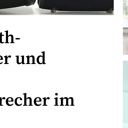
th-
er und
recher im