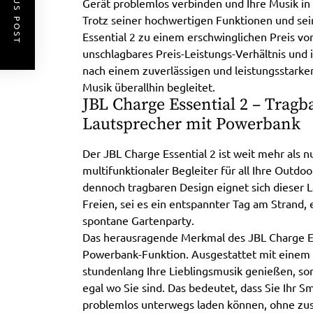
PREVIOUS POST
Gerät problemlos verbinden und Ihre Musik in
Trotz seiner hochwertigen Funktionen und sein
Essential 2 zu einem erschwinglichen Preis von
unschlagbares Preis-Leistungs-Verhältnis und is
nach einem zuverlässigen und leistungsstarke
Musik überallhin begleitet.
JBL Charge Essential 2 – Tragb
Lautsprecher mit Powerbank
Der JBL Charge Essential 2 ist weit mehr als nu
multifunktionaler Begleiter für all Ihre Outd
dennoch tragbaren Design eignet sich dieser La
Freien, sei es ein entspannter Tag am Strand
spontane Gartenparty.
Das herausragende Merkmal des JBL Charge Esse
Powerbank-Funktion. Ausgestattet mit einem l
stundenlang Ihre Lieblingsmusik genießen, so
egal wo Sie sind. Das bedeutet, dass Sie Ihr 
problemlos unterwegs laden können, ohne zusä