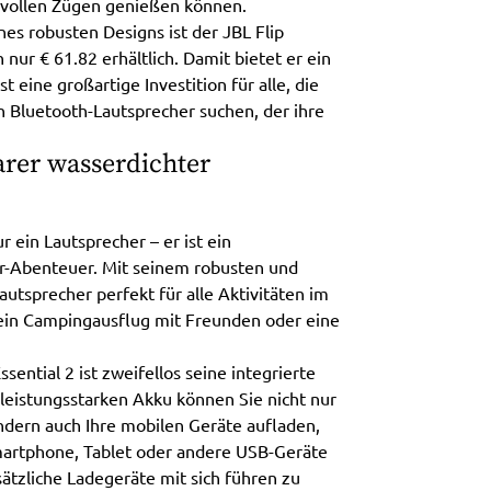
 vollen Zügen genießen können.
es robusten Designs ist der JBL Flip
 nur € 61.82 erhältlich. Damit bietet er ein
t eine großartige Investition für alle, die
n Bluetooth-Lautsprecher suchen, der ihre
arer wasserdichter
r ein Lautsprecher – er ist ein
oor-Abenteuer. Mit seinem robusten und
utsprecher perfekt für alle Aktivitäten im
, ein Campingausflug mit Freunden oder eine
ntial 2 ist zweifellos seine integrierte
eistungsstarken Akku können Sie nicht nur
ndern auch Ihre mobilen Geräte aufladen,
Smartphone, Tablet oder andere USB-Geräte
tzliche Ladegeräte mit sich führen zu