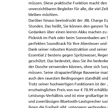
müssen. Diese praktische Funktion macht den 
unverzichtbaren Begleiter für alle, die viel Z
bleiben möchten.
Darüber hinaus beeindruckt der JBL Charge Ess
Stunden. Das heißt, Sie können den ganzen Tag
Gedanken über einen leeren Akku machen zu 
Picknick im Park oder beim Sonnenbaden am St
perfekten Soundtrack für Ihre Abenteuer und s
Dank seiner robusten Konstruktion und seiner 
Essential 2 bestens gegen Spritzwasser, Rege
geschützt. Das bedeutet, dass Sie ihn bedenk
der Dusche verwenden können, ohne sich So
müssen. Seine strapazierfähige Bauweise mach
auch den rauesten Bedingungen standhält und 
Trotz seiner hochwertigen Funktionen ist der 
erschwinglichen Preis von nur € 78.99 erhältli
Leistungs-Verhältnis und ist eine großartige In
und zuverlässigen Bluetooth-Lautsprecher such
ihnen die Freiheit gibt, unterwegs verbunden 