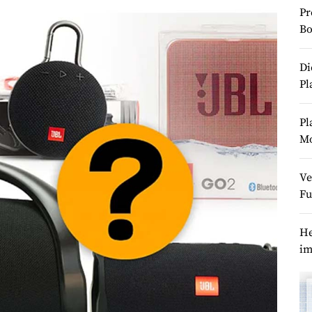
Pr
Bo
Di
Pl
Pl
M
Ve
Fu
He
im