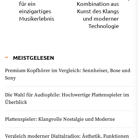
Ne
für ein
Kombination aus
post:
pos
einzigartiges
Kunst des Klangs
Musikerlebnis
und moderner
Technologie
MEISTGELESEN
Premium-Kopfhörer im Vergleich: Sennheiser, Bose und
Sony
Die Wahl für Audiophile: Hochwertige Plattenspieler im
Überblick
Plattenspieler: Klangvolle Nostalgie und Moderne
Vergleich moderner Digitalradios: Ästhetik, Funktionen