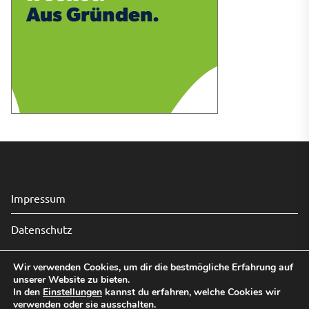
Impressum
Datenschutz
Wir verwenden Cookies, um dir die bestmögliche Erfahrung auf
unserer Website zu bieten.
Copyright © 2026
Audio Home.
All rights reserved.
In den
Einstellungen
kannst du erfahren, welche Cookies wir
Theme: Revista By
Themeinwp.
Powered by
WordPress.
verwenden oder sie ausschalten.