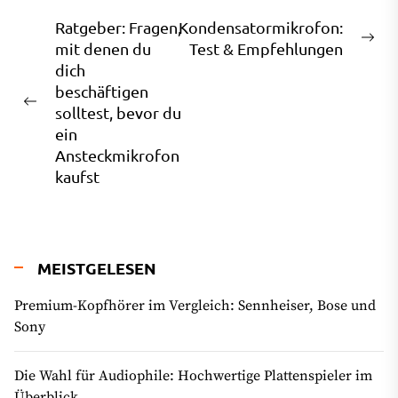
Beitragsnavigation
Ratgeber: Fragen,
Kondensatormikrofon:
Ne
mit denen du
Test & Empfehlungen
pos
dich
beschäftigen
Previous
solltest, bevor du
post:
ein
Ansteckmikrofon
kaufst
MEISTGELESEN
Premium-Kopfhörer im Vergleich: Sennheiser, Bose und
Sony
Die Wahl für Audiophile: Hochwertige Plattenspieler im
Überblick