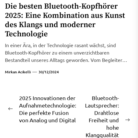
Die besten Bluetooth-Kopfhörer
2025: Eine Kombination aus Kunst
des Klangs und moderner
Technologie
In einer Ära, in der Technologie rasant wächst, sind
Bluetooth-Kopfhörer zu einem unverzichtbaren
Bestandteil unseres Alltags geworden. Vom Begleiter
beim...
Mirkan Acikelli
30/12/2024
Beitragsnavigation
2025 Innovationen der
Bluetooth-
Aufnahmetechnologie:
Lautsprecher:
Previous
Die perfekte Fusion
Drahtlose
post:
von Analog und Digital
Freiheit und
Ne
hohe
pos
Klangqualität