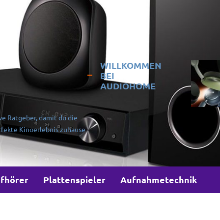
WILLKOMMEN
BEI
AUDIOHOME
ve Ratgeber, damit du die
rfekte Kinoerlebnis zuhause
fhörer
Plattenspieler
Aufnahmetechnik