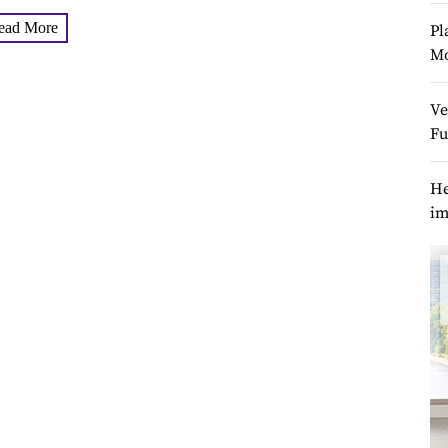
ARLEY stellt sich vor
ead More
Pl
M
Ve
Fu
He
im