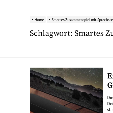
Home
Smartes Zusammenspiel mit Sprachst
Schlagwort:
Smartes Z
E
G
D
Di
e
Dei
sti