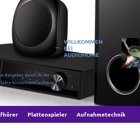
WILLKOMMEN
BEI
AUDIOHOME
ve Ratgeber, damit du die
rfekte Kinoerlebnis zuhause
fhörer
Plattenspieler
Aufnahmetechnik