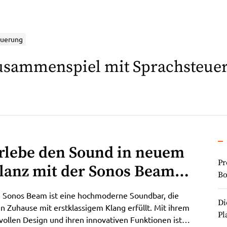
euerung
usammenspiel mit Sprachsteue
rlebe den Sound in neuem
Pr
lanz mit der Sonos Beam:
Bo
ie ultimative Soundbar für
e Sonos Beam ist eine hochmoderne Soundbar, die
Di
in beeindruckendes
n Zuhause mit erstklassigem Klang erfüllt. Mit ihrem
Pl
lvollen Design und ihren innovativen Funktionen ist