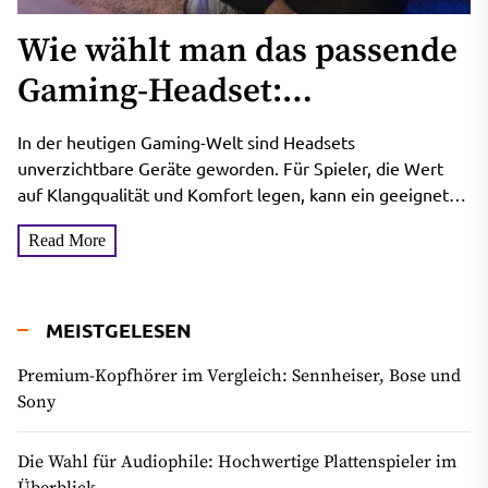
Wie wählt man das passende
Gaming-Headset:
Klangqualität und Komfort in
In der heutigen Gaming-Welt sind Headsets
Einklang bringen
unverzichtbare Geräte geworden. Für Spieler, die Wert
auf Klangqualität und Komfort legen, kann ein geeignetes
Gaming-Headset nicht nur das...
Read More
MEISTGELESEN
Premium-Kopfhörer im Vergleich: Sennheiser, Bose und
Sony
Die Wahl für Audiophile: Hochwertige Plattenspieler im