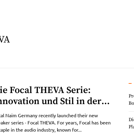
VA
ie Focal THEVA Serie:
Pr
nnovation und Stil in der
Bo
elt des High-End-Audios
al Naim Germany recently launched their new
Di
aker series - Focal THEVA. For years, Focal has been
Pl
taple in the audio industry, known for...