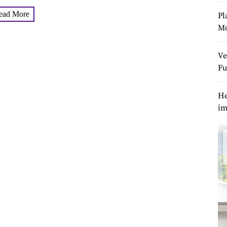
ead More
Pl
M
Ve
Fu
He
im