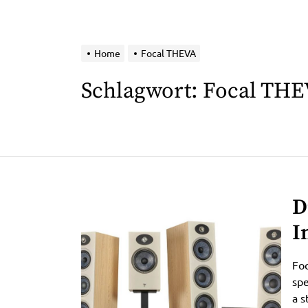
Home
Focal THEVA
Schlagwort:
Focal THE
D
I
W
Foc
spe
a s