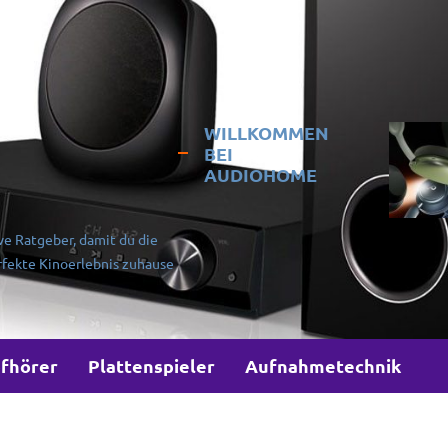
WILLKOMMEN
BEI
AUDIOHOME
ve Ratgeber, damit du die
rfekte Kinoerlebnis zuhause
fhörer
Plattenspieler
Aufnahmetechnik