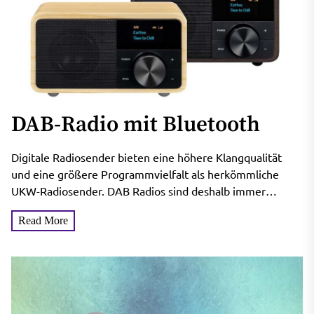
DAB-Radio mit Bluetooth
Digitale Radiosender bieten eine höhere Klangqualität
und eine größere Programmvielfalt als herkömmliche
UKW-Radiosender. DAB Radios sind deshalb immer
beliebter geworden und bieten eine hervorragende
Read More
Alternative...