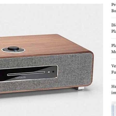
Pr
Bo
Di
Pl
Pl
M
Ve
Fu
He
im