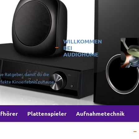
WILLKOMMEN
BEI
AUDIOHOME
ve Ratgeber, damit du die
rfekte Kinoerlebnis zuhause
fhörer
Plattenspieler
Aufnahmetechnik