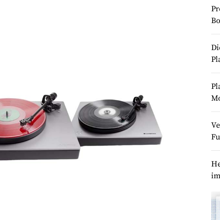
Pr
Bo
Di
Pl
Pl
M
Ve
Fu
He
im