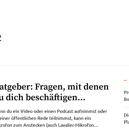
2
atgeber: Fragen, mit denen
Pr
u dich beschäftigen
Bo
olltest, bevor du ein
nn du ein Video oder einen Podcast aufnimmst oder
Di
nsteckmikrofon kaufst
einer öffentlichen Rede teilnimmst, kann ein
Pl
rofon zum Anstecken (auch Lavalier-Mikrofon