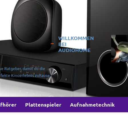
WILLKOMMEN
BEI
AUDIOHOME
ve Ratgeber, damit du die
rfekte Kinoerlebnis zuhause
fhörer
Plattenspieler
Aufnahmetechnik