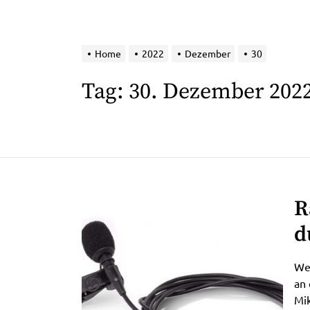
Home
2022
Dezember
30
Tag:
30. Dezember 202
R
d
s
We
A
an 
Mik