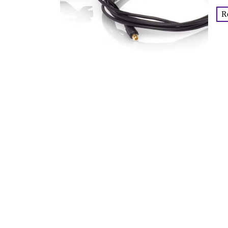
gen
R