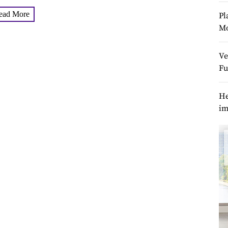
annt) eine großartige Option...
ead More
Pl
M
Ve
Fu
He
im